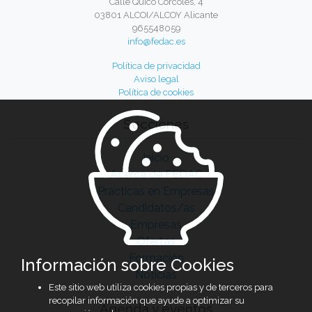
Calle Quico Córcoles, 4
03801 ALCOI/ALCOY Alicante
965548059
info@fedac.es
Política de privacidad
Aviso legal
Política de cookies
Secciones
Inicio
Acerca de FEDAC
Prácticas en Empresas
Candidatos/as
Empresas
Ofertas
Formación
Información sobre Cookies
Noticias
Este sitio web utiliza cookies propias y de terceros para
recopilar información que ayude a optimizar su
Agenda y eventos